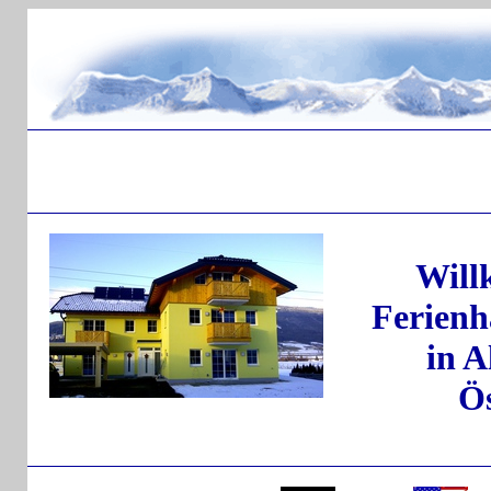
Will
Ferienh
in A
Ös